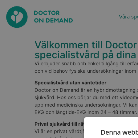
Våra sp
Välkommen till Doctor
specialistvård på dina 
Vi erbjuder snabb och enkel tillgång till erf
och vid behov fysiska undersökningar inom 
Specialistvård utan väntetider
Doctor on Demand är en hybridmottagning s
sjukvård. Hos oss börjar du med ett videomö
upp med medicinska undersökningar. Vi kan e
EKG och långtids-EKG inom 24 – 48 timmar
Privat sjukvård till rätt pris
Denna webb
Vi är en priv
at
vårdtjänst ut
a
nför den statlig