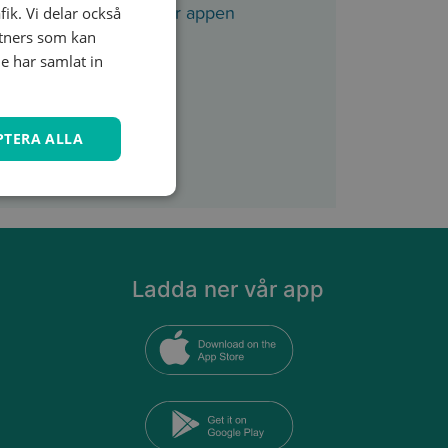
fik. Vi delar också
att ladda ner appen
tners som kan
e har samlat in
PTERA ALLA
Ladda ner vår app