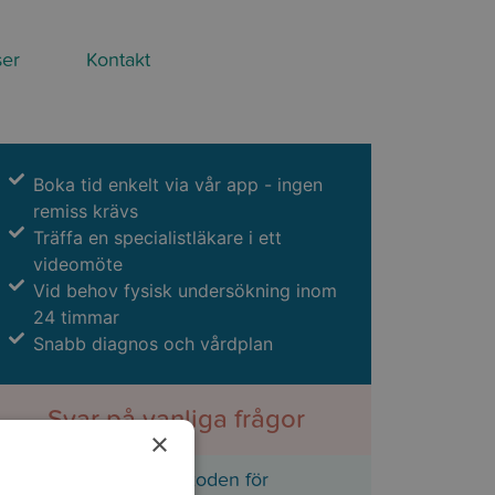
ser
Kontakt
Boka tid enkelt via vår app - ingen
remiss krävs
Träffa en specialistläkare i ett
videomöte
Vid behov fysisk undersökning inom
24 timmar
Snabb diagnos och vårdplan
Svar på vanliga frågor
×
Scanna QR-koden för