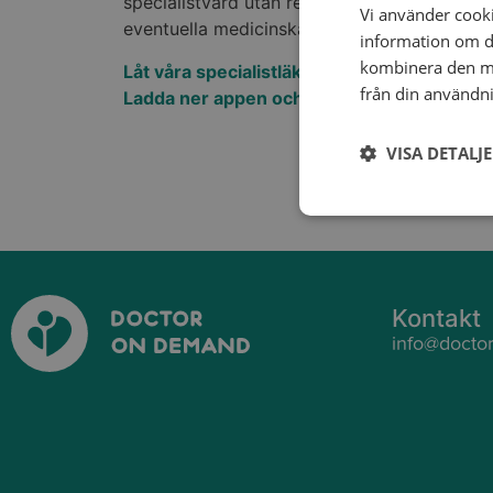
specialistvård utan remiss eller långa väntet
Vi använder cookie
eventuella medicinska undersökningar tillk
information om d
kombinera den me
Låt våra specialistläkare ta hand om din hä
från din användni
Ladda ner appen och boka tid redan idag!
VISA DETALJ
Kontakt
info@docto